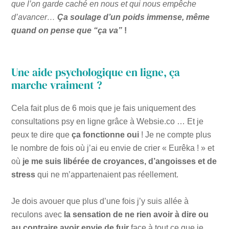
que l’on garde c
aché en nous et qui nous empêche
d’avancer…
Ça soulage d’un poids immense, même
quand on pense que “ça va”
!
Une aide psychologique en ligne, ça
marche vraiment ?
Cela fait plus de 6 mois que je fais uniquement des
consultations psy en ligne grâce à Websie.co … Et je
peux te dire que
ça fonctionne oui
! Je ne compte plus
le nombre de fois où j’ai eu envie de crier « Eurêka ! » et
où
je me suis libérée de croyances, d’angoisses et de
stress
qui ne m’appartenaient pas réellement.
Je dois avouer que plus d’une fois j’y suis allée à
reculons avec
la sensation de ne rien avoir à dire ou
au contraire avoir envie de fuir
face à tout ce que je