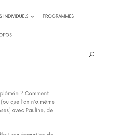
INDIVIDUELS
PROGRAMMES
ROPOS
ne de Vivre
 diplômée ? Comment
e (ou que l’on n’a même
oses) avec Pauline, de