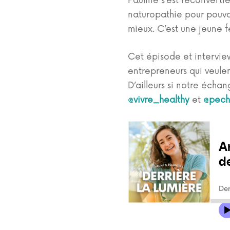
Pauline s’est reconverti
naturopathie pour pouvoi
mieux. C’est une jeune 
Cet épisode et interview
entrepreneurs qui veulent
D’ailleurs si notre échan
@vivre_healthy
et
@pech