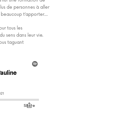
d’hui une formation de
lus de personnes à aller
a beaucoup t’apporter…
ur tous les
du sens dans leur vie.
nous taguant