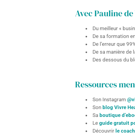
Avec Pauline de 
Du meilleur « busi
De sa formation en
De l’erreur que 99
De sa manière de la
Des dessous du bl
Ressources ment
Son Instagram
@vi
Son
blog Vivre He
Sa
boutique d’eb
Le
guide gratuit p
Découvrir
le coach