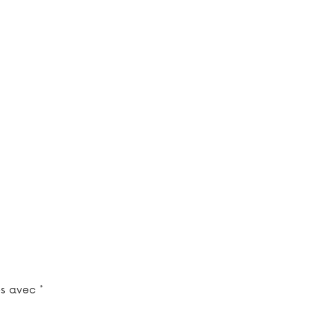
és avec
*