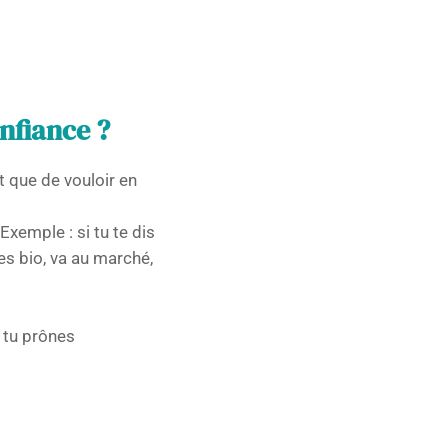
nfiance ?
t que de vouloir en
Exemple : si tu te dis
es bio, va au marché,
 tu prônes