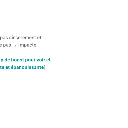
t pas sincèrement et
ême pas → Impacte
p de boost pour voir et
nte et épanouissante
)