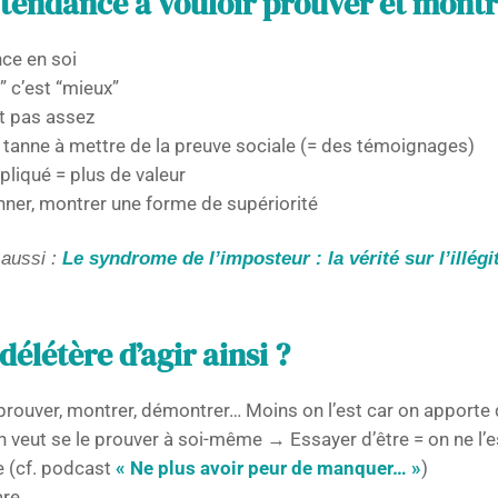
 tendance à vouloir prouver et montr
ce en soi
” c’est “mieux”
it pas assez
tanne à mettre de la preuve sociale (= des témoignages)
liqué = plus de valeur
ner, montrer une forme de supériorité
 aussi :
Le syndrome de l’imposteur : la vérité sur l’illégi
délétère d’agir ainsi ?
prouver, montrer, démontrer… Moins on l’est car on apporte
n veut se le prouver à soi-même → Essayer d’être = on ne l’e
 (cf. podcast
« Ne plus avoir peur de manquer… »
)
are