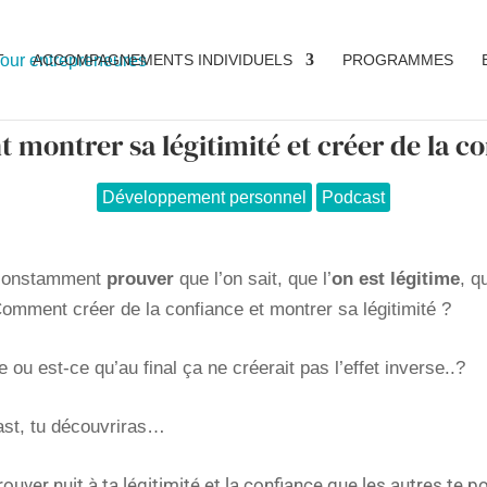
T
ACCOMPAGNEMENTS INDIVIDUELS
PROGRAMMES
montrer sa légitimité et créer de la co
Développement personnel
Podcast
 constamment
prouver
que l’on sait, que l’
on est légitime
, q
omment créer de la confiance et montrer sa légitimité ?
ou est-ce qu’au final ça ne créerait pas l’effet inverse..?
ast, tu découvriras…
ouver nuit à ta légitimité et la confiance que les autres te p