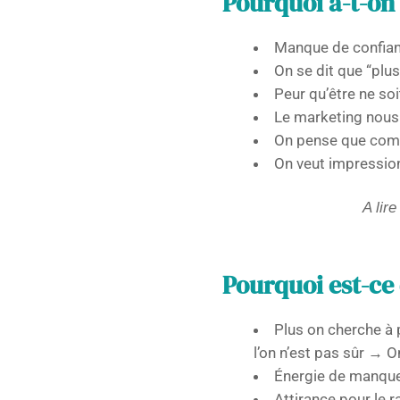
Pourquoi a-t-on
Manque de confian
On se dit que “plus
Peur qu’être ne so
Le marketing nous 
On pense que comp
On veut impression
A lire
Pourquoi est-ce 
Plus on cherche à 
l’on n’est pas sûr → O
Énergie de manque
Attirance pour le r