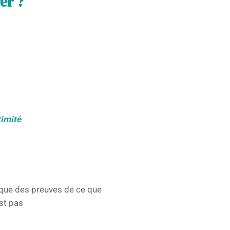
er ?
timité
 que des preuves de ce que
st pas